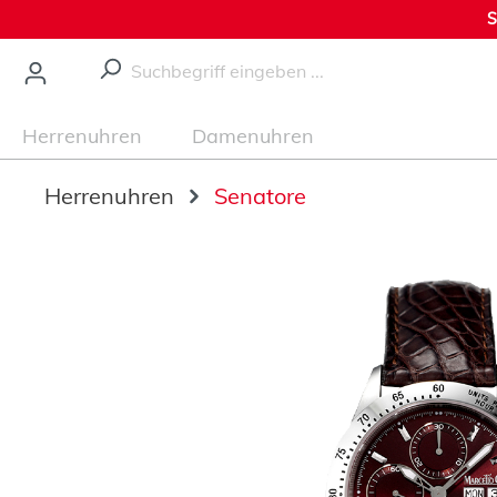
S
nhalt springen
Herrenuhren
Damenuhren
Herrenuhren
Senatore