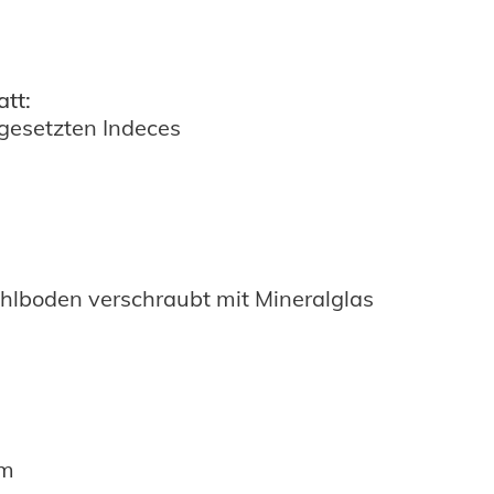
att:
gesetzten Indeces
hlboden verschraubt mit Mineralglas
mm