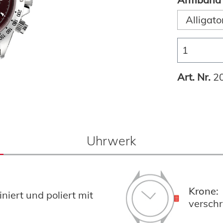
Alligato
Art. Nr.
2
Uhrwerk
Krone:
iert und poliert mit
versch