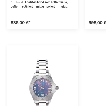
Armband:
Edelstahlband mit Faltschließe,
außen satiniert, mittig poliert
| Glas:
entspiegeltes Saphirglas mit
Saphirglaslupe
| Lünette:
Keramik, 1-60er
Teilung
838,00 €*
898,00 €