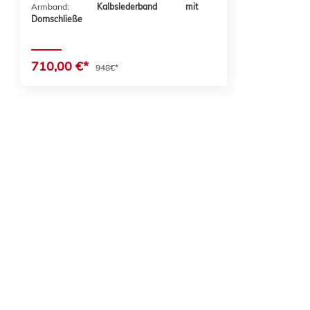
Armband:
Kalbslederband mit
Dornschließe
710,00 €*
948€*