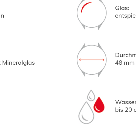
Glas:
ün
entspie
Durchm
 Mineralglas
48 mm
Wasserd
bis 20 