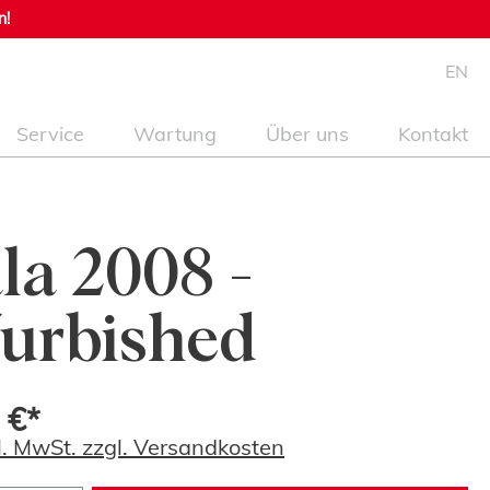
n!
EN
Service
Wartung
Über uns
Kontakt
la 2008 -
urbished
 €*
kl. MwSt. zzgl. Versandkosten