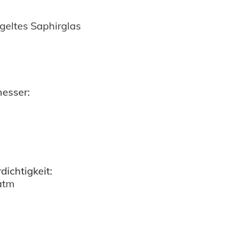
geltes Saphirglas
esser:
ichtigkeit:
atm