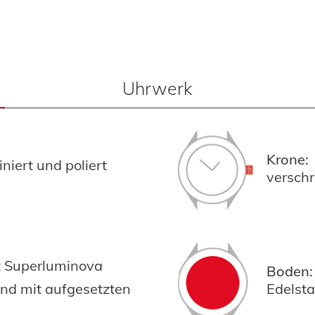
Uhrwerk
Krone:
niert und poliert
versch
it Superluminova
Boden:
nd mit aufgesetzten
Edelst