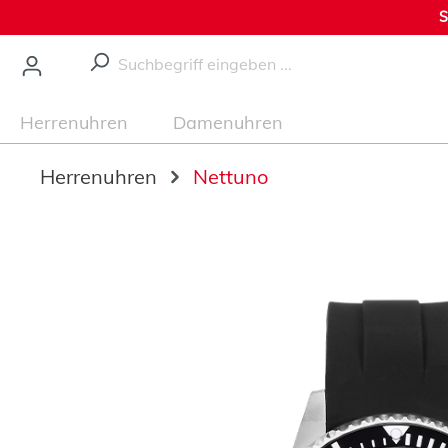
S
nhalt springen
Herrenuhren
Damenuhren
Herrenuhren
Nettuno