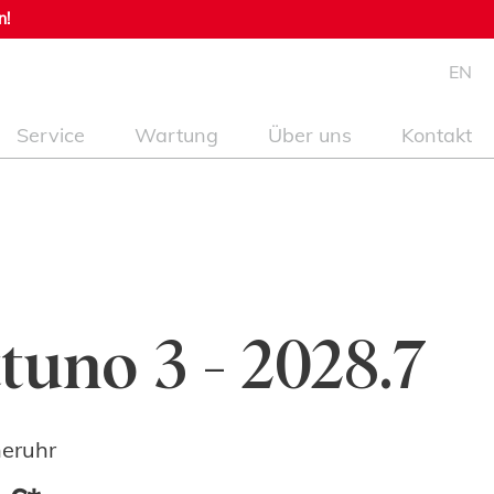
n!
EN
Service
Wartung
Über uns
Kontakt
tuno 3 - 2028.7
eruhr