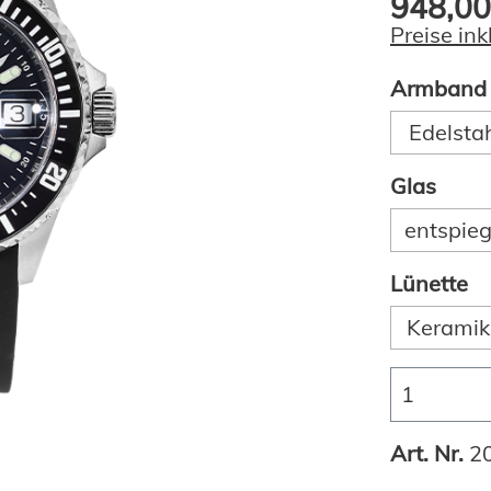
948,00
Preise in
Armband
Edelstah
Glas
entspieg
Lünette
Keramik,
Art. Nr.
2