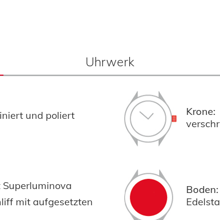
Uhrwerk
Krone:
niert und poliert
versch
it Superluminova
Boden:
iff mit aufgesetzten
Edelst