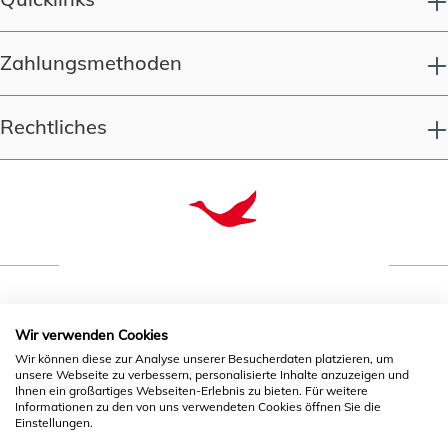
Zahlungsmethoden
Rechtliches
Qualität seit 1993
Wir verwenden Cookies
Wir können diese zur Analyse unserer Besucherdaten platzieren, um
unsere Webseite zu verbessern, personalisierte Inhalte anzuzeigen und
* Alle Preise inkl. gesetzl. Mehrwertsteuer zzgl.
Ihnen ein großartiges Webseiten-Erlebnis zu bieten. Für weitere
Versandkosten
Informationen zu den von uns verwendeten Cookies öffnen Sie die
und ggf. Nachnahmegebühren, wenn nicht
Einstellungen.
anders angegeben.