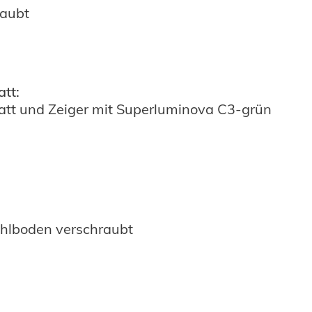
raubt
att:
latt und Zeiger mit Superluminova C3-grün
ahlboden verschraubt