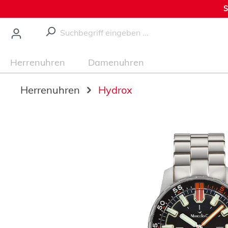
S
nhalt springen
Herrenuhren
Damenuhren
Herrenuhren
Hydrox