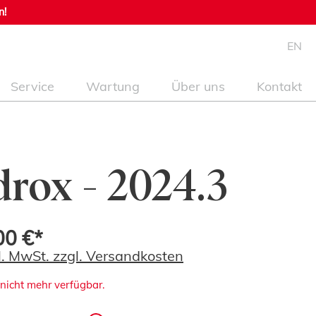
n!
EN
Service
Wartung
Über uns
Kontakt
rox - 2024.3
00 €*
kl. MwSt. zzgl. Versandkosten
 nicht mehr verfügbar.