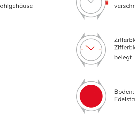
stahlgehäuse
versch
Zifferbl
Zifferb
belegt
Boden:
Edelst