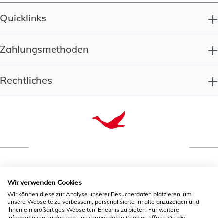
Quicklinks
Zahlungsmethoden
Rechtliches
Qualität seit 1993
Wir verwenden Cookies
Wir können diese zur Analyse unserer Besucherdaten platzieren, um
unsere Webseite zu verbessern, personalisierte Inhalte anzuzeigen und
* Alle Preise inkl. gesetzl. Mehrwertsteuer zzgl.
Ihnen ein großartiges Webseiten-Erlebnis zu bieten. Für weitere
Versandkosten
und ggf. Nachnahmegebühren, wenn nicht
Informationen zu den von uns verwendeten Cookies öffnen Sie die