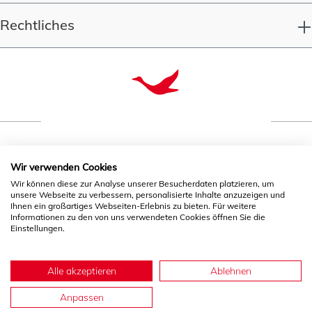
Rechtliches
Qualität seit 1993
Wir verwenden Cookies
Wir können diese zur Analyse unserer Besucherdaten platzieren, um
unsere Webseite zu verbessern, personalisierte Inhalte anzuzeigen und
* Alle Preise inkl. gesetzl. Mehrwertsteuer zzgl.
Ihnen ein großartiges Webseiten-Erlebnis zu bieten. Für weitere
Informationen zu den von uns verwendeten Cookies öffnen Sie die
Versandkosten
und ggf. Nachnahmegebühren, wenn nicht
Einstellungen.
anders angegeben.
Alle akzeptieren
Ablehnen
Anpassen