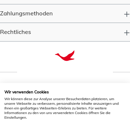
Zahlungsmethoden
Rechtliches
Qualität seit 1993
Wir verwenden Cookies
Wir können diese zur Analyse unserer Besucherdaten platzieren, um
unsere Webseite zu verbessern, personalisierte Inhalte anzuzeigen und
* Alle Preise inkl. gesetzl. Mehrwertsteuer zzgl.
Ihnen ein großartiges Webseiten-Erlebnis zu bieten. Für weitere
Informationen zu den von uns verwendeten Cookies öffnen Sie die
Versandkosten
und ggf. Nachnahmegebühren, wenn nicht
Einstellungen.
anders angegeben.