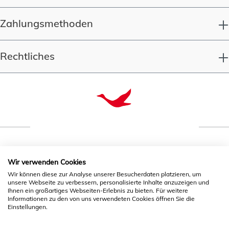
Zahlungsmethoden
Rechtliches
Qualität seit 1993
Wir verwenden Cookies
Wir können diese zur Analyse unserer Besucherdaten platzieren, um
unsere Webseite zu verbessern, personalisierte Inhalte anzuzeigen und
* Alle Preise inkl. gesetzl. Mehrwertsteuer zzgl.
Ihnen ein großartiges Webseiten-Erlebnis zu bieten. Für weitere
Informationen zu den von uns verwendeten Cookies öffnen Sie die
Versandkosten
und ggf. Nachnahmegebühren, wenn nicht
Einstellungen.
anders angegeben.