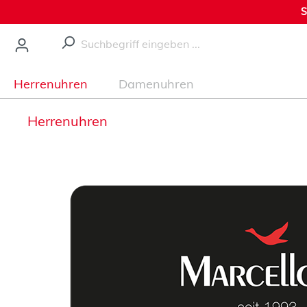
S
nhalt springen
Herrenuhren
Damenuhren
Herrenuhren