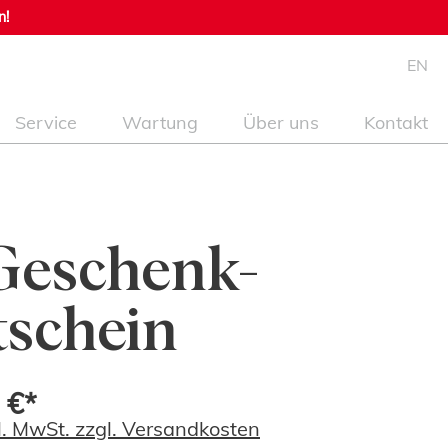
n!
EN
Service
Wartung
Über uns
Kontakt
Geschenk-
schein
 €*
kl. MwSt. zzgl. Versandkosten