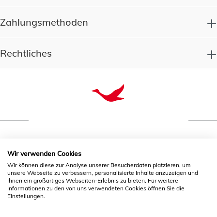
Zahlungsmethoden
Rechtliches
Qualität seit 1993
Wir verwenden Cookies
Wir können diese zur Analyse unserer Besucherdaten platzieren, um
unsere Webseite zu verbessern, personalisierte Inhalte anzuzeigen und
* Alle Preise inkl. gesetzl. Mehrwertsteuer zzgl.
Ihnen ein großartiges Webseiten-Erlebnis zu bieten. Für weitere
Informationen zu den von uns verwendeten Cookies öffnen Sie die
Versandkosten
und ggf. Nachnahmegebühren, wenn nicht
Einstellungen.
anders angegeben.