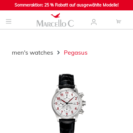
Sommeraktion: 25 % Rabatt auf ausgewählte Modelle!
main content
men's watches
Pegasus