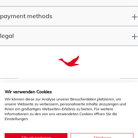
payment methods
legal
Wir verwenden Cookies
quality since 1993
Wir können diese zur Analyse unserer Besucherdaten platzieren, um
unsere Webseite zu verbessern, personalisierte Inhalte anzuzeigen und
Ihnen ein großartiges Webseiten-Erlebnis zu bieten. Für weitere
Informationen zu den von uns verwendeten Cookies öffnen Sie die
* All prices incl. VAT plus
shipping costs
and possible
Einstellungen.
delivery charges, if not stated otherwise.
Alle akzeptieren
Ablehnen