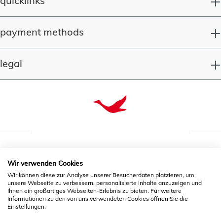
quicklinks
payment methods
legal
Wir verwenden Cookies
quality since 1993
Wir können diese zur Analyse unserer Besucherdaten platzieren, um
unsere Webseite zu verbessern, personalisierte Inhalte anzuzeigen und
* All prices incl. VAT plus
shipping costs
and possible
Ihnen ein großartiges Webseiten-Erlebnis zu bieten. Für weitere
Informationen zu den von uns verwendeten Cookies öffnen Sie die
delivery charges, if not stated otherwise.
Einstellungen.