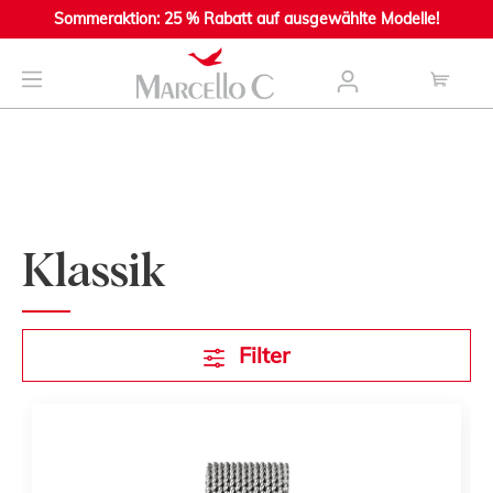
Sommeraktion: 25 % Rabatt auf ausgewählte Modelle!
main content
Klassik
Filter