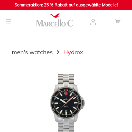
Sommeraktion: 25 % Rabatt auf ausgewählte Modelle!
main content
men's watches
Hydrox