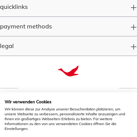
quicklinks
payment methods
legal
Wir verwenden Cookies
quality since 1993
Wir können diese zur Analyse unserer Besucherdaten platzieren, um
unsere Webseite zu verbessern, personalisierte Inhalte anzuzeigen und
Ihnen ein großartiges Webseiten-Erlebnis zu bieten. Für weitere
Informationen zu den von uns verwendeten Cookies öffnen Sie die
* All prices incl. VAT plus
shipping costs
and possible
Einstellungen.
delivery charges, if not stated otherwise.