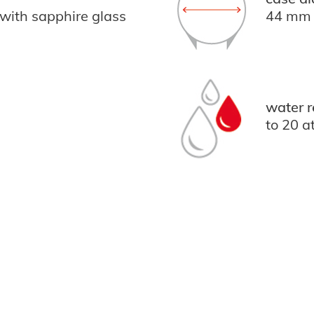
 with sapphire glass
44 mm
water r
to 20 