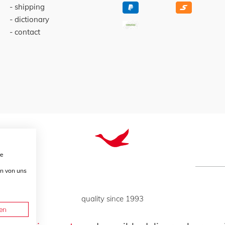
shipping
dictionary
contact
re
en von uns
quality since 1993
en