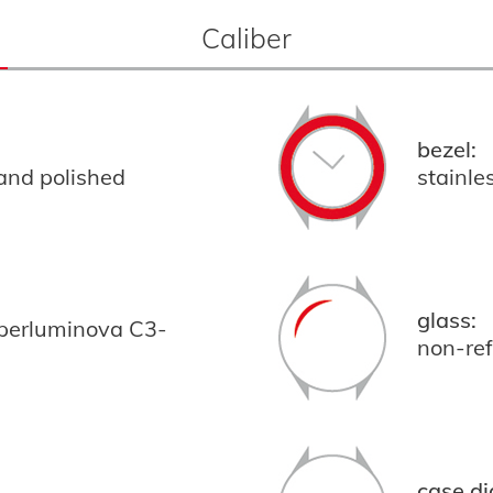
Caliber
bezel:
 and polished
stainle
glass:
uperluminova C3-
non-ref
case di