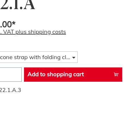
2.1.A
.00*
l. VAT plus shipping costs
licone strap with folding clasp
Add to shopping cart
22.1.A.3