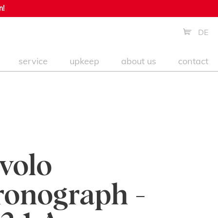
n!
DE
service
upkeep
about us
contact
volo
onograph -