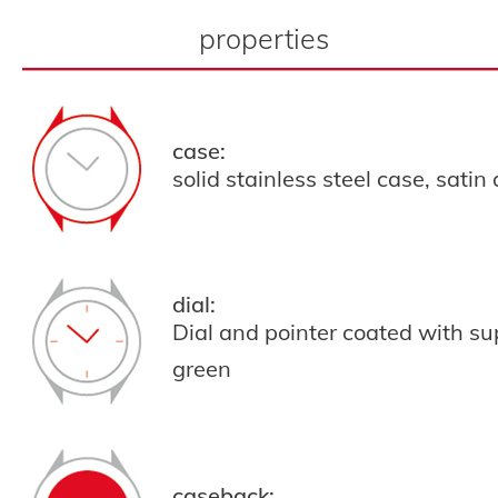
properties
case:
solid stainless steel case, satin
dial:
Dial and pointer coated with s
green
caseback: