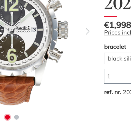
202
€1,998
Prices inc
bracelet
black si
ref. nr.
20