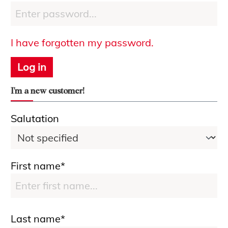
I have forgotten my password.
Log in
I'm a new customer!
Personal information
Salutation
First name*
Last name*