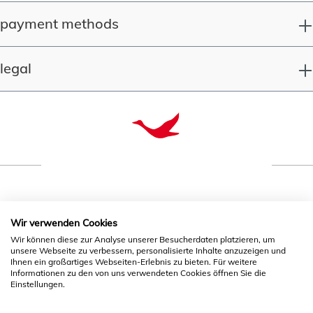
payment methods
legal
quality since 1993
Wir verwenden Cookies
Wir können diese zur Analyse unserer Besucherdaten platzieren, um
* All prices incl. VAT plus
shipping costs
and possible
unsere Webseite zu verbessern, personalisierte Inhalte anzuzeigen und
Ihnen ein großartiges Webseiten-Erlebnis zu bieten. Für weitere
delivery charges, if not stated otherwise.
Informationen zu den von uns verwendeten Cookies öffnen Sie die
Einstellungen.