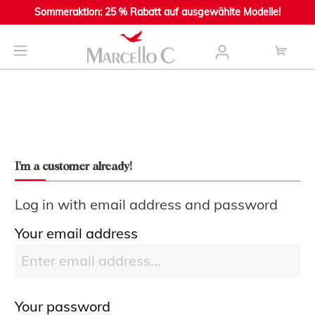
Sommeraktion: 25 % Rabatt auf ausgewählte Modelle!
main content
I'm a customer already!
Log in with email address and password
Your email address
Your password